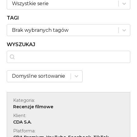
KATEGORIE
Kategorie
TAGI
TAGI
Tagi
WYSZUKAJ
WYSZUKAJ
Wyszukaj
SORTUJ (SERIE)
Sort content
Kategoria:
Recenzje filmowe
Klient:
CDA S.A.
Platforma: