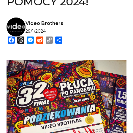
POMOCY 2024!
Video Brothers
29/1/2024
Facebook
Threads
Messenger
Reddit
Copy
Share
Link